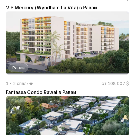
VIP Mercury (Wyndham La Vita) в Раваи
Раваи
1
2
спальни
от 108 007 $
Fantasea Condo Rawai в Раваи