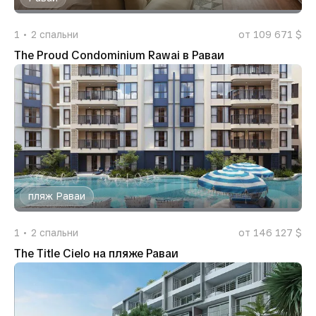
1
2
спальни
от 109 671 $
The Proud Condominium Rawai в Раваи
пляж Раваи
1
2
спальни
от 146 127 $
The Title Cielo на пляже Раваи