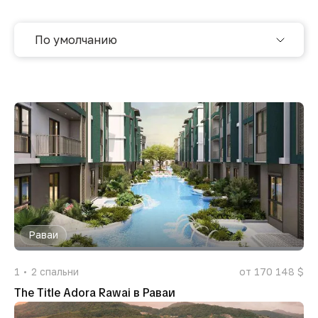
По умолчанию
Раваи
1
2
спальни
от 170 148 $
The Title Adora Rawai в Раваи