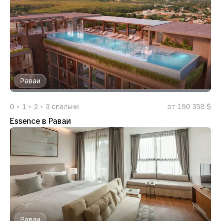
Раваи
0
1
2
3
спальни
от 190 358 $
Essence в Раваи
Раваи