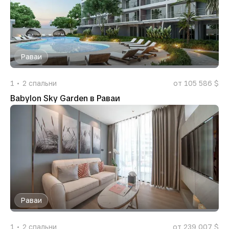
Раваи
1
2
спальни
от 105 586 $
Babylon Sky Garden в Раваи
Раваи
1
2
спальни
от 239 007 $