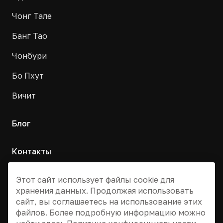
Чонг Тале
Банг Тао
Чонбури
Бо Пхут
Вичит
Блог
Контакты
Москва, Армянский переулок, д. 9с1
Этот сайт использует файлы cookie для
хранения данных. Продолжая использовать
+7 495 955 13 12
сайт, вы соглашаетесь на использование этих
info@dvizhtai.ru
файлов. Более подробную информацию можно