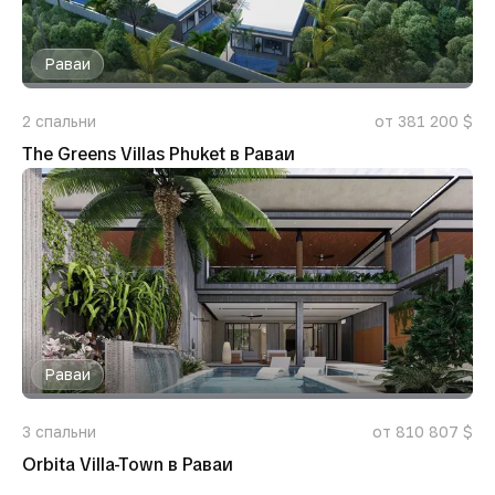
Раваи
2
спальни
от 381 200 $
The Greens Villas Phuket в Раваи
Раваи
3
спальни
от 810 807 $
Orbita Villa-Town в Раваи