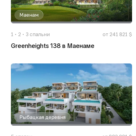
Маенам
1
2
3
спальни
от 241 821 $
Greenheights 138 в Маенаме
Рыбацкая деревня