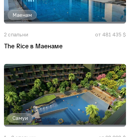
Маенам
2
спальни
от 481 435 $
The Rice в Маенаме
Самуи