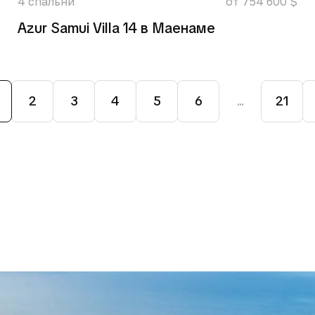
4
спальни
от 754 600 $
Azur Samui Villa 14 в Маенаме
2
3
4
5
6
...
21