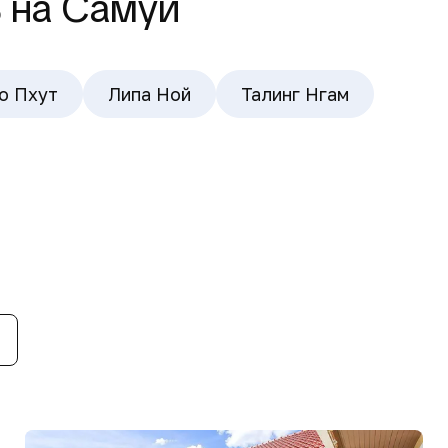
ь на Самуи
о Пхут
Липа Ной
Талинг Нгам