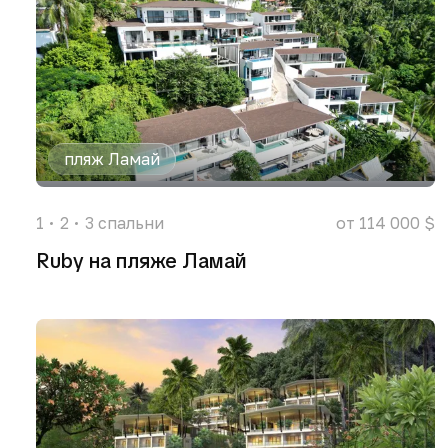
пляж Ламай
1
2
3
спальни
от 114 000 $
Ruby на пляже Ламай