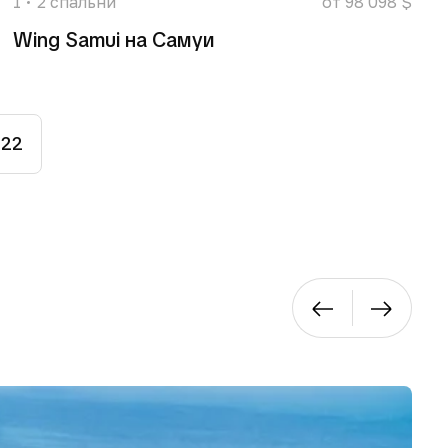
1
2
спальни
от 98 098 $
Wing Samui на Самуи
22