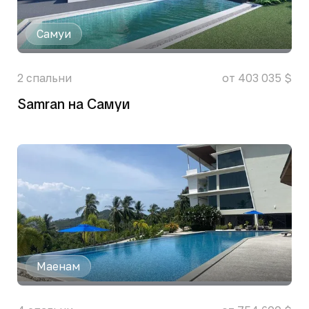
Самуи
2
спальни
от 403 035 $
Samran на Самуи
Маенам