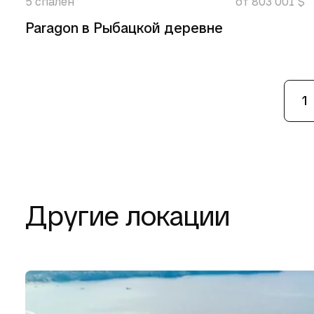
5
спален
от 803 001 $
Paragon в Рыбацкой деревне
1
Другие локации