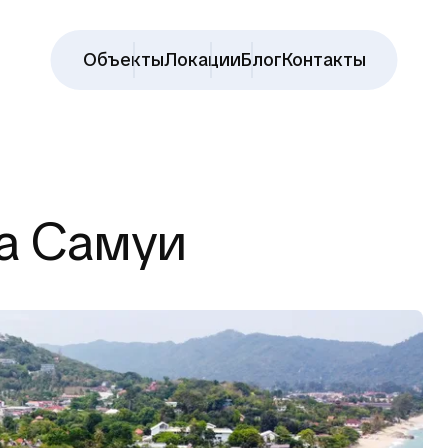
Объекты
Локации
Блог
Контакты
а Самуи