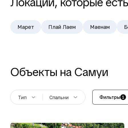
Локации, которые ест
Марет
Плай Лаем
Маенам
Б
Объекты на Самуи
Фильтры
Тип
Спальни
1