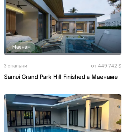
Маенам
3
спальни
от 449 742 $
Samui Grand Park Hill Finished в Маенаме