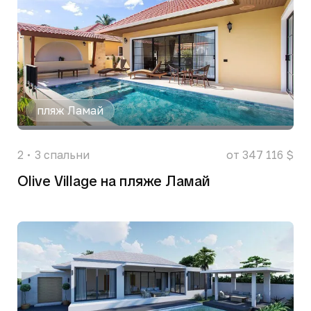
пляж Ламай
2
3
спальни
от 347 116 $
Olive Village на пляже Ламай