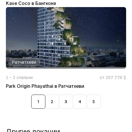
Kave Coco в Бангкоке
Ратчатхеви
1
2
спальни
от 157 776 $
Park Origin Phayathai в Ратчатхеви
1
2
3
4
5
Другие локации