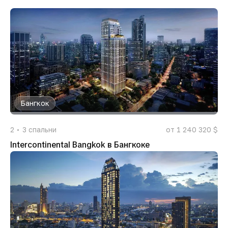
Бангкок
2
3
спальни
от 1 240 320 $
Intercontinental Bangkok в Бангкоке