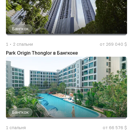
Бангкок
1
2
спальни
от 269 040 $
Park Origin Thonglor в Бангкоке
Бангкок
1
спальня
от 66 576 $