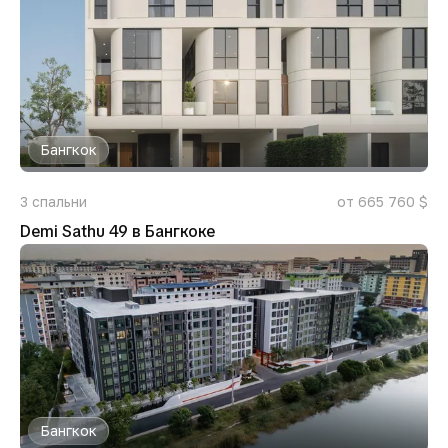
Бангкок
3
спальни
от 665 760 $
Demi Sathu 49 в Бангкоке
Бангкок