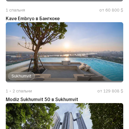
1
спальня
от 60 800 $
Kave Embryo в Бангкоке
Sukhumvit
1
2
спальни
от 129 808 $
Modiz Sukhumvit 50 в Sukhumvit