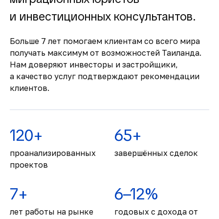
делают сделки быстрыми и безопасными.
Комфортная жизнь и
и инвестиционных консультантов.
развитая
инфраструктура
Больше 7 лет помогаем клиентам со всего мира
получать максимум от возможностей Таиланда.
Современные больницы, международные
Нам доверяют инвесторы и застройщики,
школы, торговые центры и высокий
а качество услуг подтверждают рекомендации
уровень сервиса обеспечивают комфорт
клиентов.
для жизни и отдыха.
120+
65+
проанализированных
завершённых сделок
проектов
7+
6–12%
лет работы на рынке
годовых с дохода от