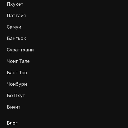
Пхукет
Паттайя
Самуи
Бангкок
Сураттхани
Чонг Тале
Банг Тао
Чонбури
Бо Пхут
Вичит
Блог