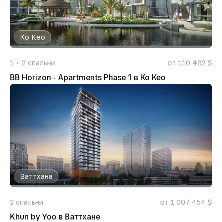
Ко Кео
1
2
спальни
от 110 482 $
BB Horizon - Apartments Phase 1 в Ко Кео
Ваттхана
2
спальни
от 1 007 454 $
Khun by Yoo в Ваттхане