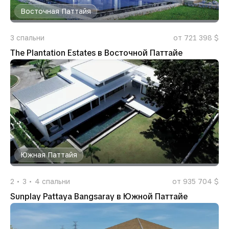
Восточная Паттайя
3
спальни
от 721 398 $
The Plantation Estates в Восточной Паттайе
Южная Паттайя
2
3
4
спальни
от 935 704 $
Sunplay Pattaya Bangsaray в Южной Паттайе