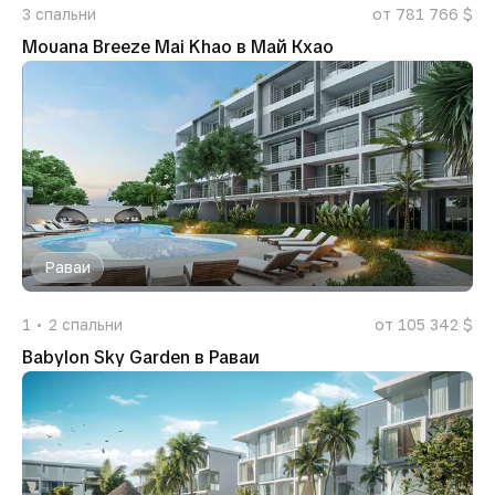
3
спальни
от 781 766 $
Mouana Breeze Mai Khao в Май Кхао
Раваи
1
2
спальни
от 105 342 $
Babylon Sky Garden в Раваи