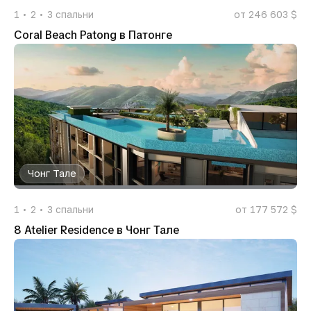
1
2
3
спальни
от 246 603 $
Coral Beach Patong в Патонге
Чонг Тале
1
2
3
спальни
от 177 572 $
8 Atelier Residence в Чонг Тале