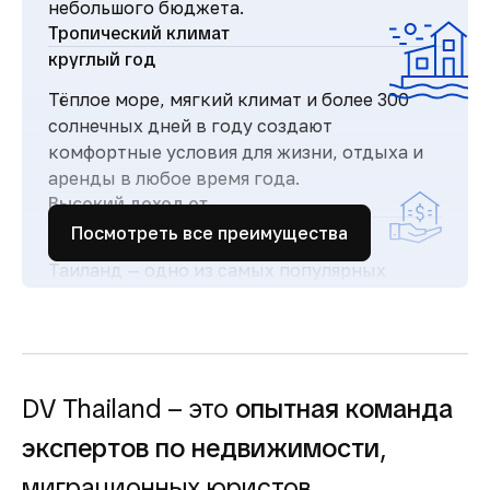
небольшого бюджета.
Тропический климат
круглый год
Тёплое море, мягкий климат и более 300
солнечных дней в году создают
комфортные условия для жизни, отдыха и
аренды в любое время года.
Высокий доход от
аренды
Посмотреть все преимущества
Таиланд — одно из самых популярных
туристических направлений в мире, что
обеспечивает стабильный поток гостей и
высокий спрос на аренду недвижимости.
Простая и прозрачная
покупка
DV Thailand – это
опытная команда
Понятная процедура покупки для
экспертов по недвижимости
,
иностранцев и сопровождение юристов
миграционных юристов