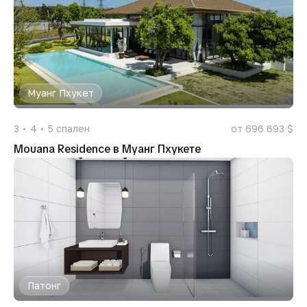
Муанг Пхукет
3
4
5
спален
от 696 693 $
Mouana Residence в Муанг Пхукете
Патонг