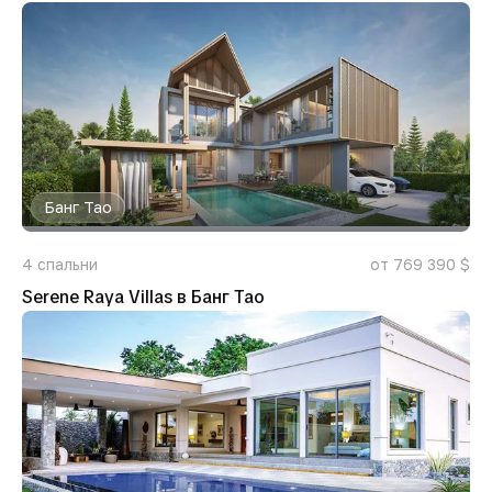
Банг Тао
4
спальни
от 769 390 $
Serene Raya Villas в Банг Тао