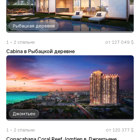
Рыбацкая деревня
1
2
спальни
от 127 049 $
Cabina в Рыбацкой деревне
Джомтьен
1
2
спальни
от 120 377 $
Copacabana Coral Reef Jomtien в Джомтьене