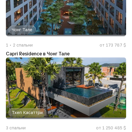
Чонг Тале
1
2
спальни
от 173 787 $
Capri Residence в Чонг Тале
Тхеп Касаттри
3
спальни
от 1 250 485 $