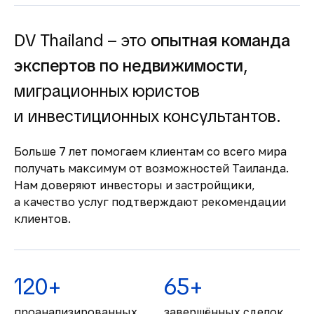
высокий спрос на аренду недвижимости.
Простая и прозрачная
покупка
DV Thailand – это
опытная команда
Понятная процедура покупки для
экспертов по недвижимости
,
иностранцев и сопровождение юристов
миграционных юристов
делают сделки быстрыми и безопасными.
Комфортная жизнь и
и инвестиционных консультантов.
развитая
инфраструктура
Больше 7 лет помогаем клиентам со всего мира
получать максимум от возможностей Таиланда.
Современные больницы, международные
Нам доверяют инвесторы и застройщики,
школы, торговые центры и высокий
а качество услуг подтверждают рекомендации
уровень сервиса обеспечивают комфорт
клиентов.
для жизни и отдыха.
120+
65+
проанализированных
завершённых сделок