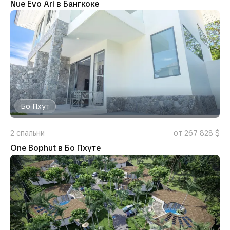
Nue Evo Ari в Бангкоке
Бо Пхут
2
спальни
от 267 828 $
One Bophut в Бо Пхуте