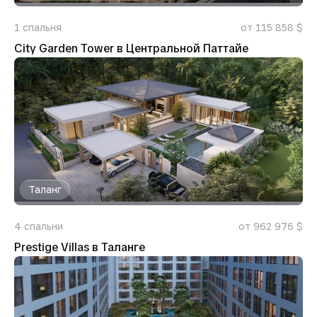
1
спальня
от 115 858 $
City Garden Tower в Центральной Паттайе
Таланг
4
спальни
от 962 976 $
Prestige Villas в Таланге