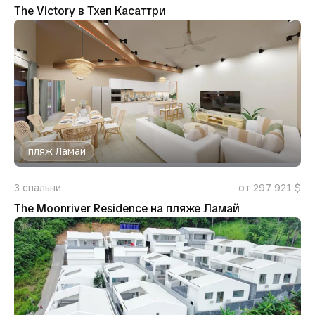
The Victory в Тхеп Касаттри
пляж Ламай
3
спальни
от 297 921 $
The Moonriver Residence на пляже Ламай