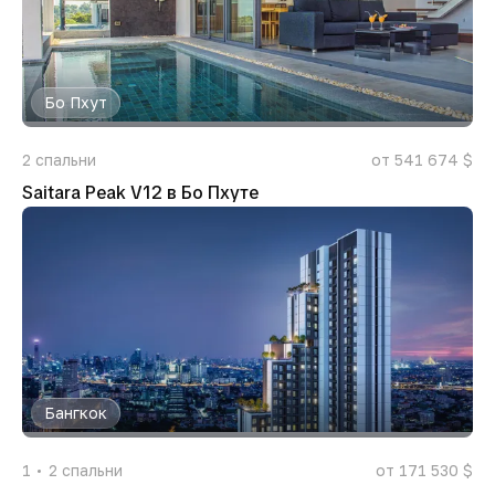
Бо Пхут
2
спальни
от 541 674 $
Saitara Peak V12 в Бо Пхуте
Бангкок
1
2
спальни
от 171 530 $