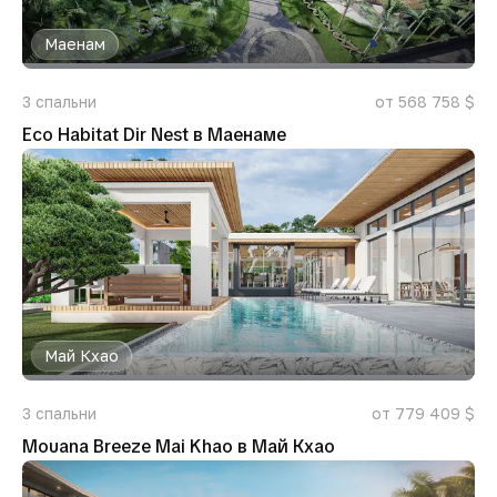
Маенам
3
спальни
от 568 758 $
Eco Habitat Dir Nest в Маенаме
Май Кхао
3
спальни
от 779 409 $
Mouana Breeze Mai Khao в Май Кхао