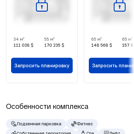
34 м
55 м
65 м
65 м
2
2
2
2
111 038 $
170 235 $
148 568 $
157 8
Запросить планировку
Запросить плани
Особенности комплекса
Подземная парковка
Фитнес
Собственная территория
Спа
Лифт