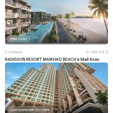
Май Кхао
1
спальня
от 255 218 $
RADISSON RESORT MAIKHAO BEACH в Май Кхао
Центральная Паттайя