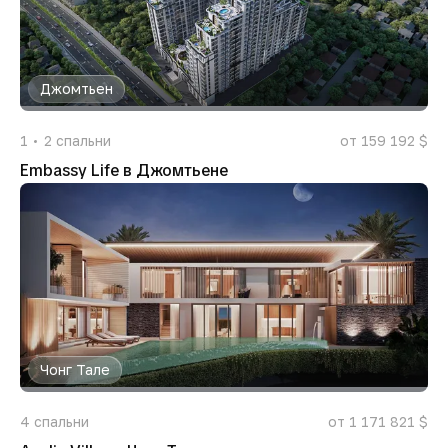
Джомтьен
1
2
спальни
от 159 192 $
Embassy Life в Джомтьене
Чонг Тале
4
спальни
от 1 171 821 $