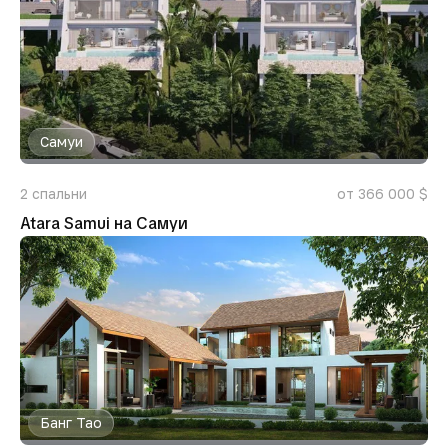
Самуи
2
спальни
от 366 000 $
Atara Samui на Самуи
Банг Тао