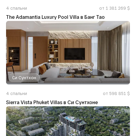
4
спальни
от 1 381 269 $
The Adamantia Luxury Pool Villa в Банг Тао
Си Сунтхон
4
спальни
от 598 851 $
Sierra Vista Phuket Villas в Си Сунтхоне