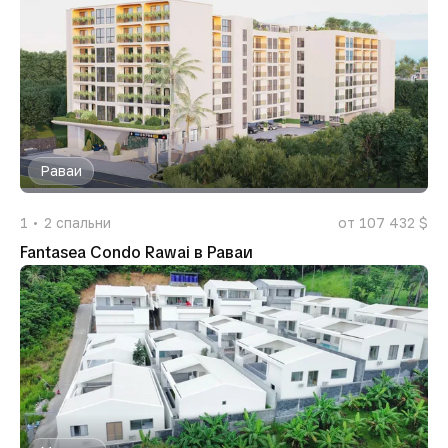
Раваи
1
2
спальни
от 107 432 $
Fantasea Condo Rawai в Раваи