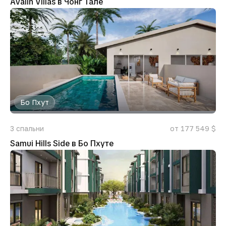
Avalin Villas в Чонг Тале
Бо Пхут
3
спальни
от 177 549 $
Samui Hills Side в Бо Пхуте