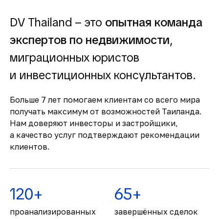
Простая и прозрачная
покупка
DV Thailand – это
опытная команда
Понятная процедура покупки для
экспертов по недвижимости
,
иностранцев и сопровождение юристов
миграционных юристов
делают сделки быстрыми и безопасными.
Комфортная жизнь и
и инвестиционных консультантов.
развитая
инфраструктура
Больше 7 лет помогаем клиентам со всего мира
получать максимум от возможностей Таиланда.
Современные больницы, международные
Нам доверяют инвесторы и застройщики,
школы, торговые центры и высокий
а качество услуг подтверждают рекомендации
уровень сервиса обеспечивают комфорт
клиентов.
для жизни и отдыха.
120+
65+
проанализированных
завершённых сделок