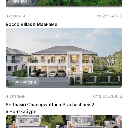
Маенам
3
спальни
от 267 432 $
Rocco Villas в Маенаме
Нонтхабури
4
спальни
от 1 106 100 $
Setthasiri Chaengwattana-Prachachuen 2
в Нонтхабури