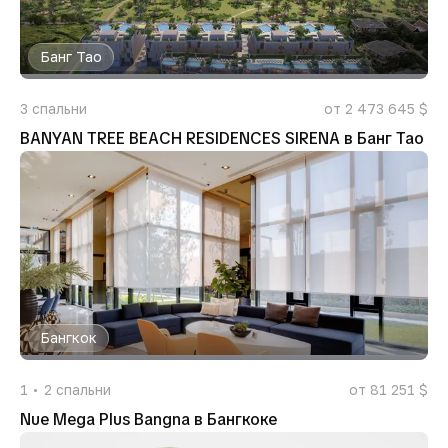
Банг Тао
3
спальни
от 2 473 645 $
BANYAN TREE BEACH RESIDENCES SIRENA в Банг Тао
Бангкок
1
2
спальни
от 81 251 $
Nue Mega Plus Bangna в Бангкоке