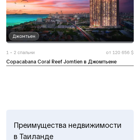
Джомтьен
1
2
спальни
от 120 656 $
Copacabana Coral Reef Jomtien в Джомтьене
Преимущества недвижимости
в Таиланде