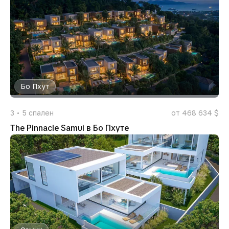
Бо Пхут
3
5
спален
от 468 634 $
The Pinnacle Samui в Бо Пхуте