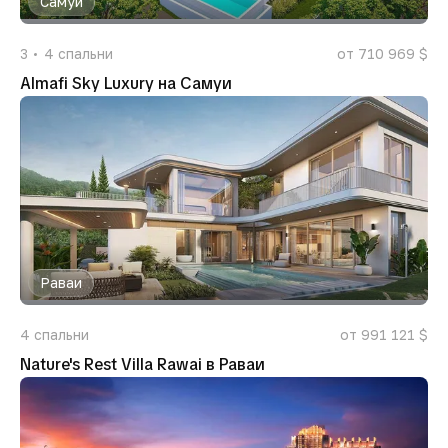
Самуи
3
4
спальни
от 710 969 $
Almafi Sky Luxury на Самуи
Раваи
4
спальни
от 991 121 $
Nature's Rest Villa Rawai в Раваи