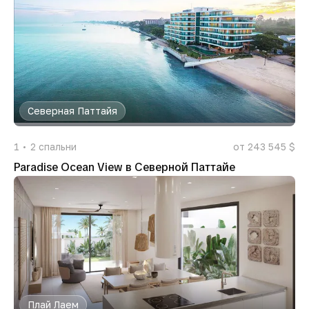
Северная Паттайя
1
2
спальни
от 243 545 $
Paradise Ocean View в Северной Паттайе
Плай Лаем