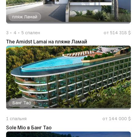
пляж Ламай
3
4
5
спален
от 514 318 $
The Amidst Lamai на пляже Ламай
Банг Тао
1
спальня
от 144 000 $
Sole Mio в Банг Тао