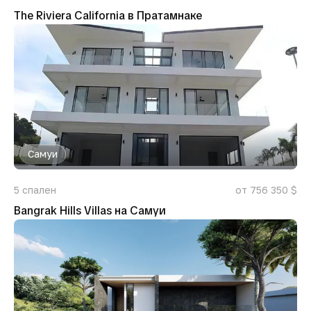
The Riviera California в Пратамнаке
Самуи
5
спален
от 756 350 $
Bangrak Hills Villas на Самуи