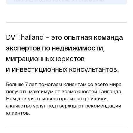
туристических направлений в мире, что
обеспечивает стабильный поток гостей и
высокий спрос на аренду недвижимости.
Простая и прозрачная
покупка
DV Thailand – это
опытная команда
Понятная процедура покупки для
экспертов по недвижимости
,
иностранцев и сопровождение юристов
миграционных юристов
делают сделки быстрыми и безопасными.
Комфортная жизнь и
и инвестиционных консультантов.
развитая
инфраструктура
Больше 7 лет помогаем клиентам со всего мира
получать максимум от возможностей Таиланда.
Современные больницы, международные
Нам доверяют инвесторы и застройщики,
школы, торговые центры и высокий
а качество услуг подтверждают рекомендации
уровень сервиса обеспечивают комфорт
клиентов.
для жизни и отдыха.