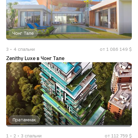
Чонг Тале
3
4
спальни
от 1 086 149 $
Zenithy Luxe в Чонг Тале
Пратамнак
1
2
3
спальни
от 112 759 $