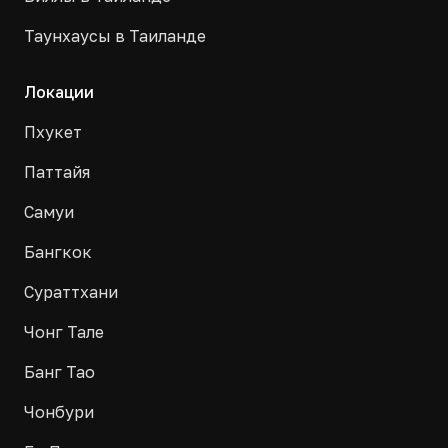
Таунхаусы в Таиланде
Локации
Пхукет
Паттайя
Самуи
Бангкок
Сураттхани
Чонг Тале
Банг Тао
Чонбури