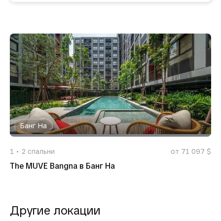
Банг На
1
2
спальни
от 71 097 $
The MUVE Bangna в Банг На
Другие локации