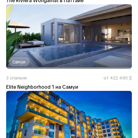
The Riviera Wongamat в Паттайе
Самуи
3
спальни
от 422 490 $
Elite Neighborhood 1 на Самуи