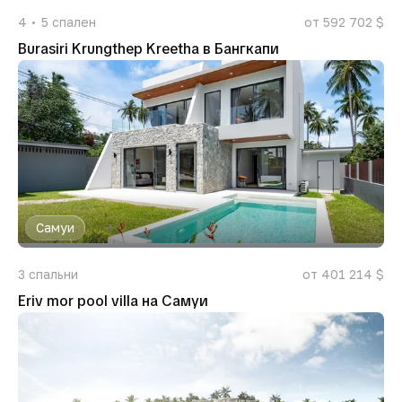
4
5
спален
от 592 702 $
Burasiri Krungthep Kreetha в Бангкапи
Самуи
3
спальни
от 401 214 $
Eriv mor pool villa на Самуи