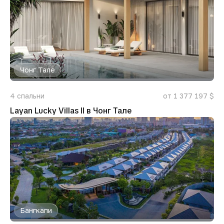
Чонг Тале
4
спальни
от 1 377 197 $
Layan Lucky Villas II в Чонг Тале
Бангкапи