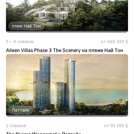
пляж Най Тон
3
4
спальни
от 486 320 $
Aileen Villas Phase 3 The Scenery на пляже Най Тон
Паттайя
1
спальня
от 91 185 $