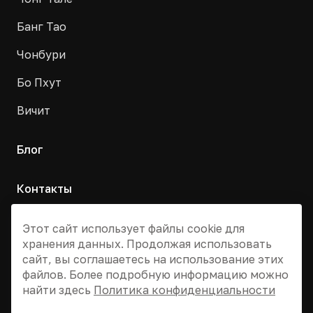
Банг Тао
Чонбури
Бо Пхут
Вичит
Блог
Контакты
Москва, Армянский переулок, д. 9с1
Этот сайт использует файлы cookie для
хранения данных. Продолжая использовать
+7 495 955 13 12
сайт, вы соглашаетесь на использование этих
info@dvizhtai.ru
файлов. Более подробную информацию можно
найти здесь
Политика конфиденциальности