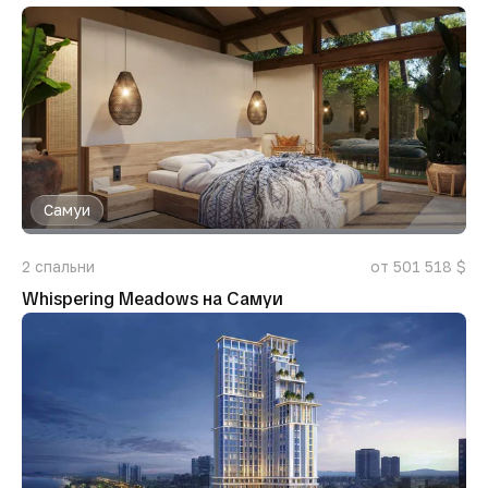
Самуи
2
спальни
от 501 518 $
Whispering Meadows на Самуи