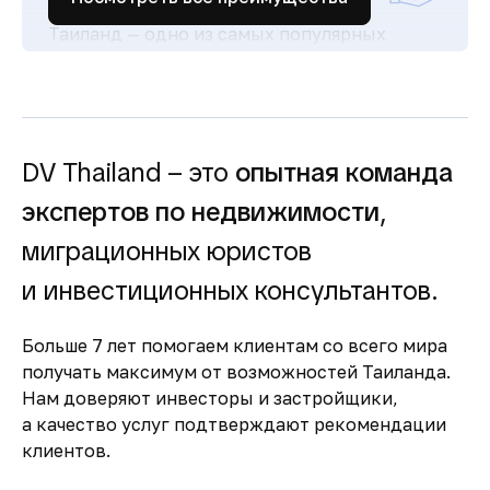
Таиланд — одно из самых популярных
туристических направлений в мире, что
обеспечивает стабильный поток гостей и
высокий спрос на аренду недвижимости.
Простая и прозрачная
покупка
DV Thailand – это
опытная команда
Понятная процедура покупки для
экспертов по недвижимости
,
иностранцев и сопровождение юристов
миграционных юристов
делают сделки быстрыми и безопасными.
Комфортная жизнь и
и инвестиционных консультантов.
развитая
инфраструктура
Больше 7 лет помогаем клиентам со всего мира
получать максимум от возможностей Таиланда.
Современные больницы, международные
Нам доверяют инвесторы и застройщики,
школы, торговые центры и высокий
а качество услуг подтверждают рекомендации
уровень сервиса обеспечивают комфорт
клиентов.
для жизни и отдыха.