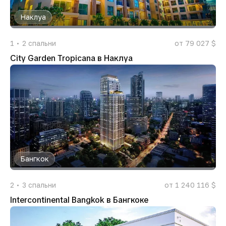
Наклуа
1
2
спальни
от 79 027 $
City Garden Tropicana в Наклуа
Бангкок
2
3
спальни
от 1 240 116 $
Intercontinental Bangkok в Бангкоке