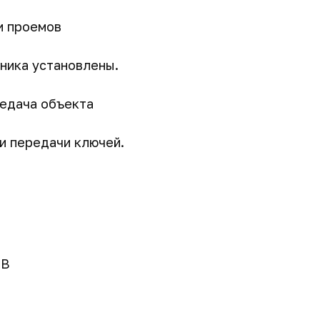
и проемов
хника установлены.
редача объекта
и передачи ключей.
HB