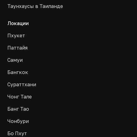
Таунхаусы в Таиланде
Локации
Пхукет
Паттайя
Самуи
Бангкок
Сураттхани
Чонг Тале
Банг Тао
Чонбури
Бо Пхут