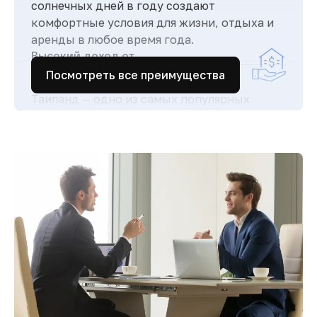
солнечных дней в году создают
комфортные условия для жизни, отдыха и
аренды в любое время года.
Высокий доход от
аренды
Посмотреть все преимущества
Таиланд — одно из самых популярных
туристических направлений в мире, что
обеспечивает стабильный поток гостей и
высокий спрос на аренду недвижимости.
Простая и прозрачная
покупка
Понятная процедура покупки для
иностранцев и сопровождение юристов
делают сделки быстрыми и безопасными.
Комфортная жизнь и
развитая
инфраструктура