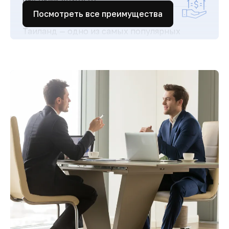
Высокий доход от
аренды
Посмотреть все преимущества
Таиланд — одно из самых популярных
туристических направлений в мире, что
обеспечивает стабильный поток гостей и
высокий спрос на аренду недвижимости.
Простая и прозрачная
покупка
Понятная процедура покупки для
иностранцев и сопровождение юристов
делают сделки быстрыми и безопасными.
Комфортная жизнь и
развитая
инфраструктура
Современные больницы, международные
школы, торговые центры и высокий
уровень сервиса обеспечивают комфорт
для жизни и отдыха.