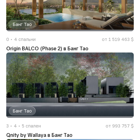
Банг Тао
0
4
спальни
от 1 519 463 $
Origin BALCO (Phase 2) в Банг Тао
Банг Тао
3
4
5
спален
от 993 757 $
Qnity by Wallaya в Банг Тао