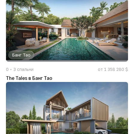
Банг Тао
0
3
спальни
от 1 358 280 $
The Tales в Банг Тао