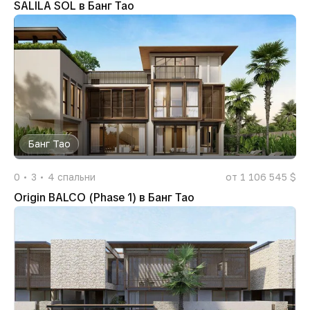
SALILA SOL в Банг Тао
Банг Тао
0
3
4
спальни
от 1 106 545 $
Origin BALCO (Phase 1) в Банг Тао