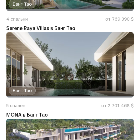
Банг Тао
4
спальни
от 769 390 $
Serene Raya Villas в Банг Тао
Банг Тао
5
спален
от 2 701 468 $
MONA в Банг Тао