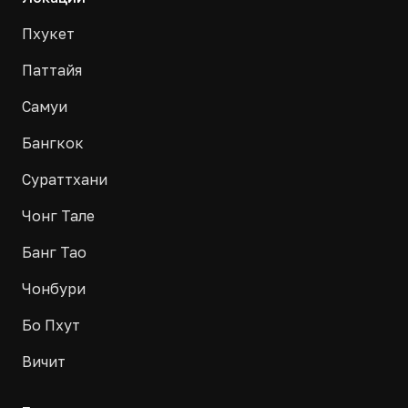
Пхукет
Паттайя
Самуи
Бангкок
Сураттхани
Чонг Тале
Банг Тао
Чонбури
Бо Пхут
Вичит