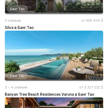
Банг Тао
3
спальни
от 558 404 $
Silva в Банг Тао
Банг Тао
3
4
спальни
от 3 317 222 $
Banyan Tree Beach Residences Varuna в Банг Тао