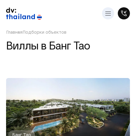
Главная
Подборки объектов
Виллы в Банг Тао
Банг Тао