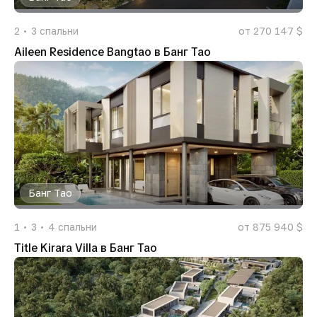
2
3
спальни
от 270 147 $
Aileen Residence Bangtao в Банг Тао
Банг Тао
1
3
4
спальни
от 875 940 $
Title Kirara Villa в Банг Тао