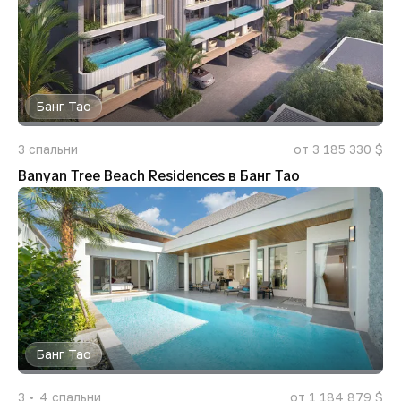
Банг Тао
3
спальни
от 3 185 330 $
Banyan Tree Beach Residences в Банг Тао
Банг Тао
3
4
спальни
от 1 184 879 $