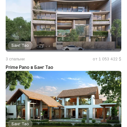
Банг Тао
3
спальни
от 1 053 422 $
Prime Pano в Банг Тао
Банг Тао