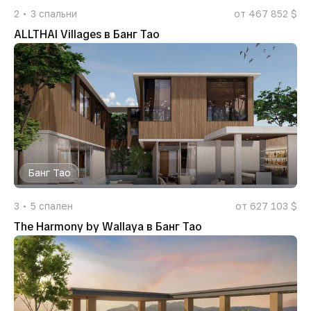
2
3
спальни
от 467 852 $
ALLTHAI Villages в Банг Тао
Банг Тао
3
5
спален
от 627 103 $
The Harmony by Wallaya в Банг Тао