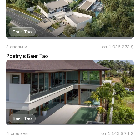
Банг Тао
3
спальни
от 1 936 273 $
Poetry в Банг Тао
Банг Тао
4
спальни
от 1 143 974 $