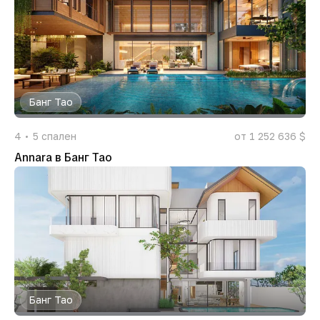
Банг Тао
4
5
спален
от 1 252 636 $
Annara в Банг Тао
Банг Тао