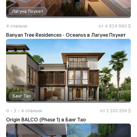
Лагуна Пхукет
4
спальни
от 4 814 880 $
Banyan Tree Residences - Oceanus в Лагуне Пхукет
Банг Тао
0
3
4
спальни
от 1 103 209 $
Origin BALCO (Phase 1) в Банг Тао