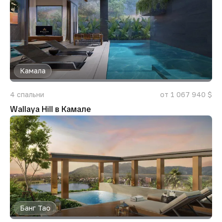
Камала
4
спальни
от 1 067 940 $
Wallaya Hill в Камале
Банг Тао