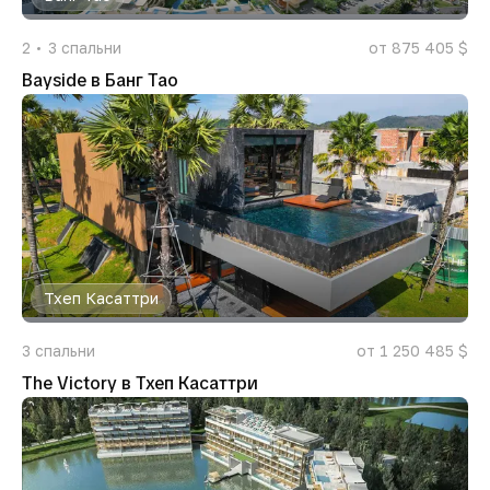
2
3
спальни
от 875 405 $
Bayside в Банг Тао
Тхеп Касаттри
3
спальни
от 1 250 485 $
The Victory в Тхеп Касаттри