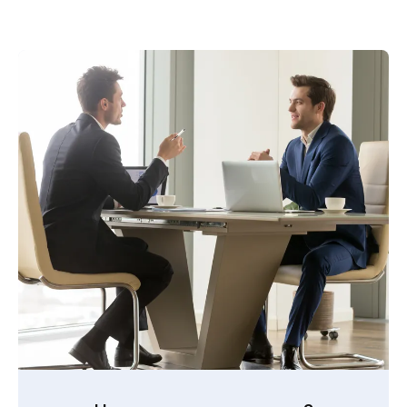
туристических направлений в мире, что
обеспечивает стабильный поток гостей и
высокий спрос на аренду недвижимости.
Простая и прозрачная
покупка
Понятная процедура покупки для
иностранцев и сопровождение юристов
делают сделки быстрыми и безопасными.
Комфортная жизнь и
развитая
инфраструктура
Современные больницы, международные
школы, торговые центры и высокий
уровень сервиса обеспечивают комфорт
для жизни и отдыха.