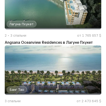
Лагуна Пхукет
2
3
спальни
от 1 765 857 $
Angsana Oceanview Residences в Лагуне Пхукет
Банг Тао
3
спальни
от 2 473 645 $