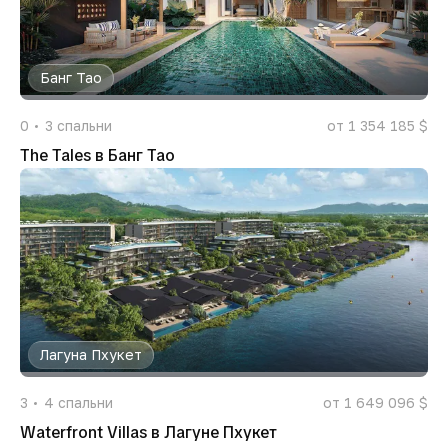
Банг Тао
0
3
спальни
от 1 354 185 $
The Tales в Банг Тао
Лагуна Пхукет
3
4
спальни
от 1 649 096 $
Waterfront Villas в Лагуне Пхукет