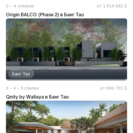
0
4
спальни
от 1 514 882 $
Origin BALCO (Phase 2) в Банг Тао
Банг Тао
3
4
5
спален
от 990 761 $
Qnity by Wallaya в Банг Тао