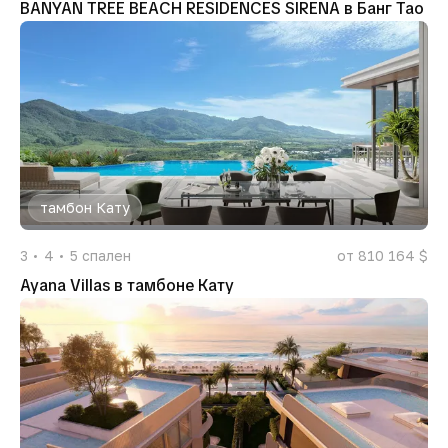
BANYAN TREE BEACH RESIDENCES SIRENA в Банг Тао
тамбон Кату
3
4
5
спален
от 810 164 $
Ayana Villas в тамбоне Кату