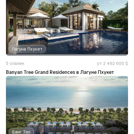
Лагуна Пхукет
5
спален
от 2 492 600 $
Banyan Tree Grand Residences в Лагуне Пхукет
Банг Тао