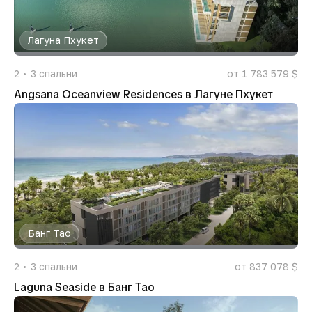
Лагуна Пхукет
2
3
спальни
от 1 783 579 $
Angsana Oceanview Residences в Лагуне Пхукет
Банг Тао
2
3
спальни
от 837 078 $
Laguna Seaside в Банг Тао