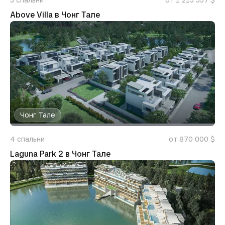
Above Villa в Чонг Тале
Чонг Тале
4
спальни
от 870 000 $
Laguna Park 2 в Чонг Тале