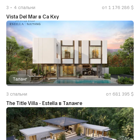
3
4
спальни
от 1 176 286 $
Vista Del Mar в Са Кху
Таланг
3
спальни
от 681 395 $
The Title Villa - Estella в Таланге