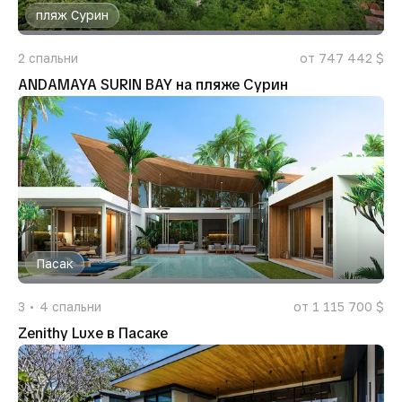
пляж Сурин
2
спальни
от 747 442 $
ANDAMAYA SURIN BAY на пляже Сурин
Пасак
3
4
спальни
от 1 115 700 $
Zenithy Luxe в Пасаке