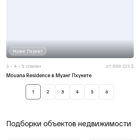
Муанг Пхукет
3
4
5
спален
от 699 223 $
Mouana Residence в Муанг Пхукете
1
2
3
4
5
6
Подборки объектов недвижимости