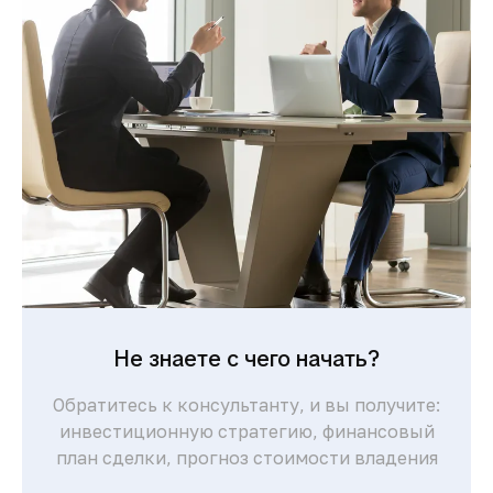
Понятная процедура покупки для
иностранцев и сопровождение юристов
делают сделки быстрыми и безопасными.
Комфортная жизнь и
развитая
инфраструктура
Современные больницы, международные
школы, торговые центры и высокий
уровень сервиса обеспечивают комфорт
для жизни и отдыха.
Не знаете с чего начать?
Обратитесь к консультанту, и вы получите:
инвестиционную стратегию, финансовый
план сделки, прогноз стоимости владения