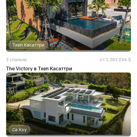
Тхеп Касаттри
3
спальни
от 1 263 034 $
The Victory в Тхеп Касаттри
Са Кху