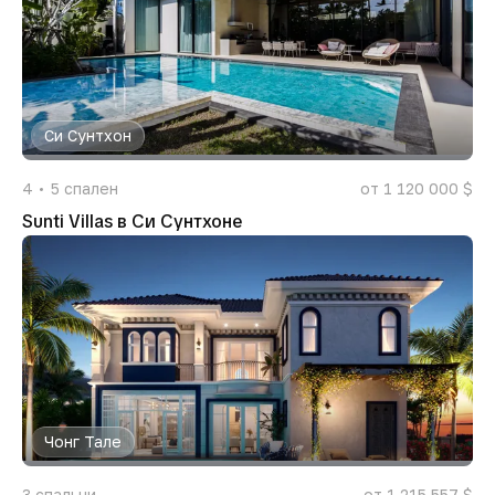
Си Сунтхон
4
5
спален
от 1 120 000 $
Sunti Villas в Си Сунтхоне
Чонг Тале
3
спальни
от 1 215 557 $