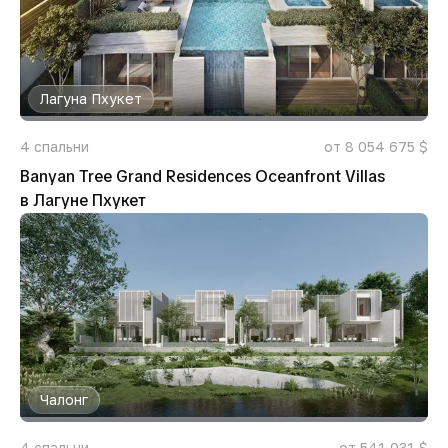
Лагуна Пхукет
4
спальни
от 8 054 675 $
Banyan Tree Grand Residences Oceanfront Villas
в Лагуне Пхукет
Чалонг
4
спальни
от 541 031 $