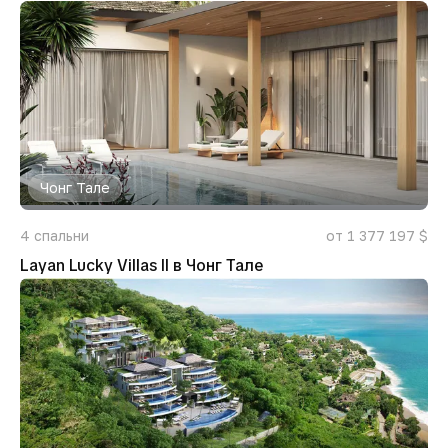
Чонг Тале
4
спальни
от 1 377 197 $
Layan Lucky Villas II в Чонг Тале