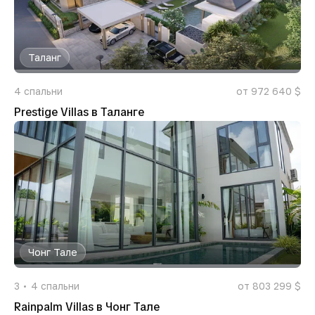
Таланг
4
спальни
от 972 640 $
Prestige Villas в Таланге
Чонг Тале
3
4
спальни
от 803 299 $
Rainpalm Villas в Чонг Тале