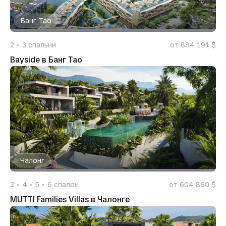
Банг Тао
2
3
спальни
от 884 191 $
Bayside в Банг Тао
Чалонг
3
4
5
6
спален
от 604 860 $
MUTTI Families Villas в Чалонге