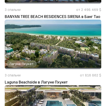
3
спальни
от 2 498 469 $
BANYAN TREE BEACH RESIDENCES SIRENA в Банг Тао
Лагуна Пхукет
3
спальни
от 816 862 $
Laguna Beachside в Лагуне Пхукет