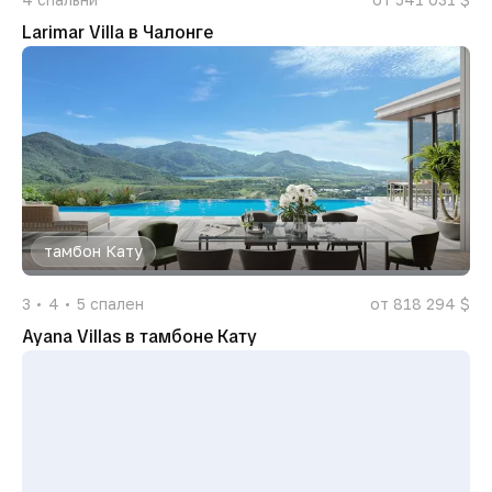
Larimar Villa в Чалонге
тамбон Кату
3
4
5
спален
от 818 294 $
Ayana Villas в тамбоне Кату