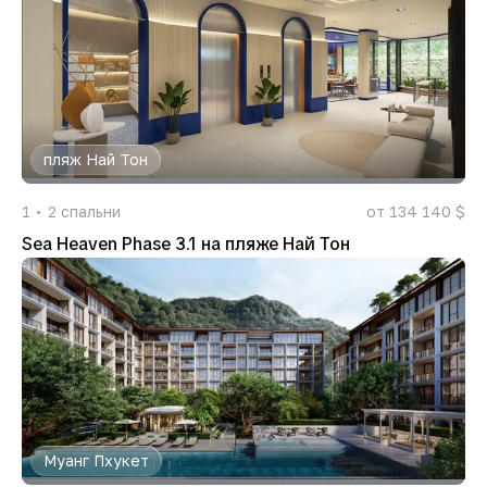
пляж Най Тон
1
2
спальни
от 134 140 $
Sea Heaven Phase 3.1 на пляже Най Тон
Муанг Пхукет