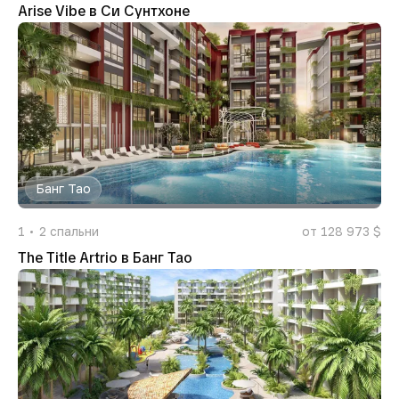
Arise Vibe в Си Сунтхоне
Банг Тао
1
2
спальни
от 128 973 $
The Title Artrio в Банг Тао