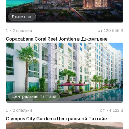
Джомтьен
1
2
спальни
от 120 656 $
Copacabana Coral Reef Jomtien в Джомтьене
Центральная Паттайя
1
2
спальни
от 74 122 $
Olympus City Garden в Центральной Паттайе