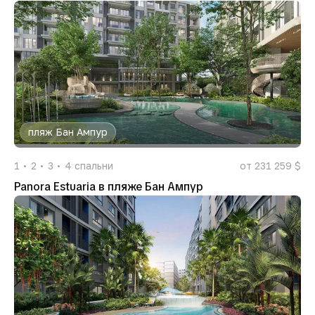
пляж Бан Ампур
1
2
3
4
спальни
от 231 259 $
Panora Estuaria в пляже Бан Ампур