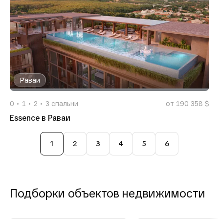
Раваи
0
1
2
3
спальни
от 190 358 $
Essence в Раваи
1
2
3
4
5
6
Подборки объектов недвижимости