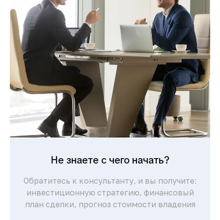
Понятная процедура покупки для
иностранцев и сопровождение юристов
делают сделки быстрыми и безопасными.
Комфортная жизнь и
развитая
инфраструктура
Современные больницы, международные
школы, торговые центры и высокий
уровень сервиса обеспечивают комфорт
для жизни и отдыха.
Не знаете с чего начать?
Обратитесь к консультанту, и вы получите:
инвестиционную стратегию, финансовый
план сделки, прогноз стоимости владения