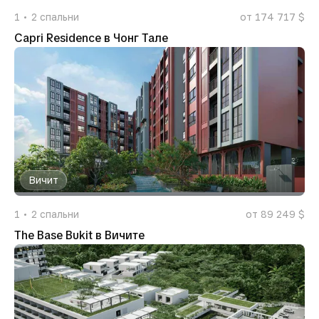
1
2
спальни
от 174 717 $
Capri Residence в Чонг Тале
Вичит
1
2
спальни
от 89 249 $
The Base Bukit в Вичите