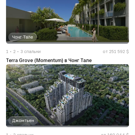
Чонг Тале
1
2
3
спальни
от 251 592 $
Terra Grove (Momentum) в Чонг Тале
Джомтьен
1
2
спальни
от 160 044 $