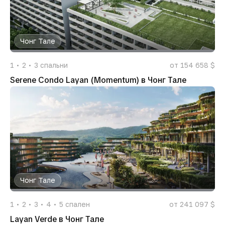
Чонг Тале
1
2
3
спальни
от 154 658 $
Serene Condo Layan (Momentum) в Чонг Тале
Чонг Тале
1
2
3
4
5
спален
от 241 097 $
Layan Verde в Чонг Тале