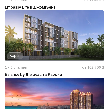
Embassy Life в Джомтьене
Карон
1
2
спальни
от 162 706 $
Balance by the beach в Кароне