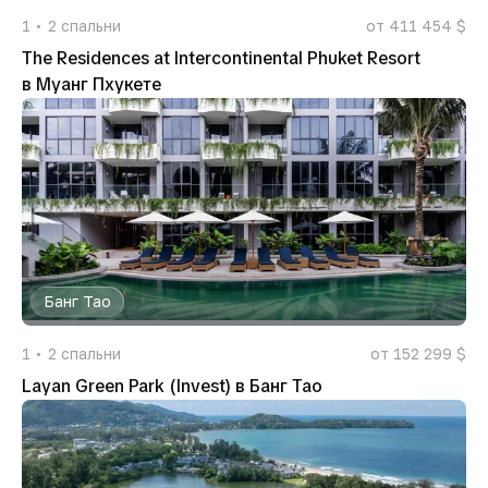
1
2
спальни
от 411 454 $
The Residences at Intercontinental Phuket Resort
в Муанг Пхукете
Банг Тао
1
2
спальни
от 152 299 $
Layan Green Park (Invest) в Банг Тао