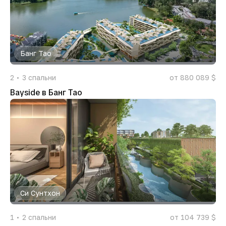
Банг Тао
2
3
спальни
от 880 089 $
Bayside в Банг Тао
Си Сунтхон
1
2
спальни
от 104 739 $