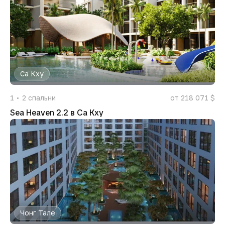
Са Кху
1
2
спальни
от 218 071 $
Sea Heaven 2.2 в Са Кху
Чонг Тале