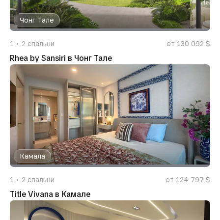
Чонг Тале
1
2
спальни
от 130 092 $
Rhea by Sansiri в Чонг Тале
Камала
1
2
спальни
от 124 797 $
Title Vivana в Камале