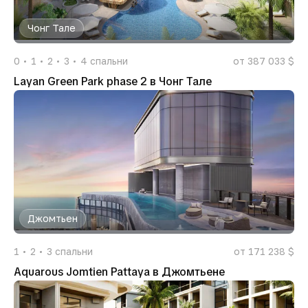
Чонг Тале
0
1
2
3
4
спальни
от 387 033 $
Layan Green Park phase 2 в Чонг Тале
Джомтьен
1
2
3
спальни
от 171 238 $
Aquarous Jomtien Pattaya в Джомтьене