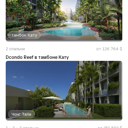
тамбон Кату
2
спальни
от 126 764 $
Dcondo Reef в тамбоне Кату
Чонг Тале
1
2
3
спальни
от 251 592 $