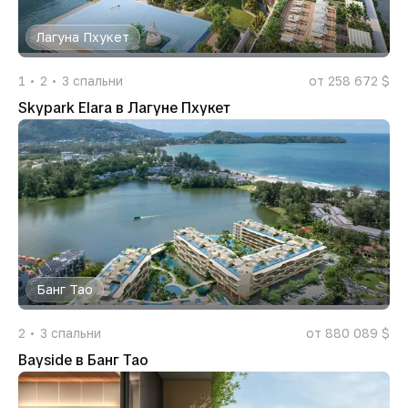
Лагуна Пхукет
1
2
3
спальни
от 258 672 $
Skypark Elara в Лагуне Пхукет
Банг Тао
2
3
спальни
от 880 089 $
Bayside в Банг Тао