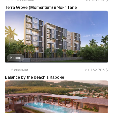
Terra Grove (Momentum) в Чонг Тале
Карон
1
2
спальни
от 162 706 $
Balance by the beach в Кароне