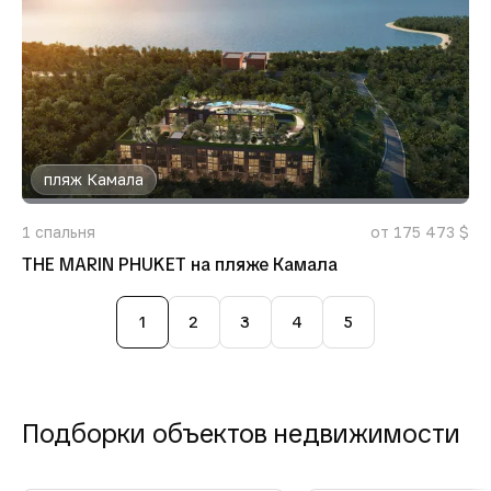
пляж Камала
1
спальня
от 175 473 $
THE MARIN PHUKET на пляже Камала
1
2
3
4
5
Подборки объектов недвижимости