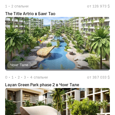
1
2
спальни
от 128 973 $
The Title Artrio в Банг Тао
Чонг Тале
0
1
2
3
4
спальни
от 387 033 $
Layan Green Park phase 2 в Чонг Тале