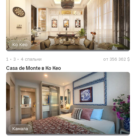
Ко Кео
1
3
4
спальни
от 356 362 $
Casa de Monte в Ко Кео
Камала