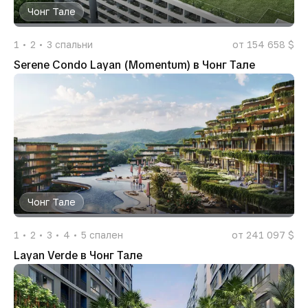
Чонг Тале
1
2
3
спальни
от 154 658 $
Serene Condo Layan (Momentum) в Чонг Тале
Чонг Тале
1
2
3
4
5
спален
от 241 097 $
Layan Verde в Чонг Тале