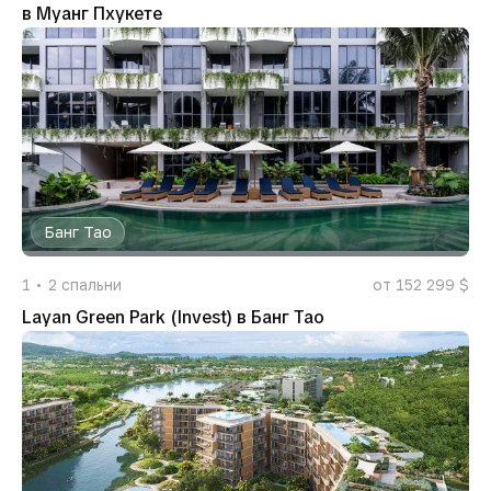
в Муанг Пхукете
Банг Тао
1
2
спальни
от 152 299 $
Layan Green Park (Invest) в Банг Тао