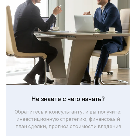
Понятная процедура покупки для
иностранцев и сопровождение юристов
делают сделки быстрыми и безопасными.
Комфортная жизнь и
развитая
инфраструктура
Современные больницы, международные
школы, торговые центры и высокий
уровень сервиса обеспечивают комфорт
для жизни и отдыха.
Не знаете с чего начать?
Обратитесь к консультанту, и вы получите:
инвестиционную стратегию, финансовый
план сделки, прогноз стоимости владения