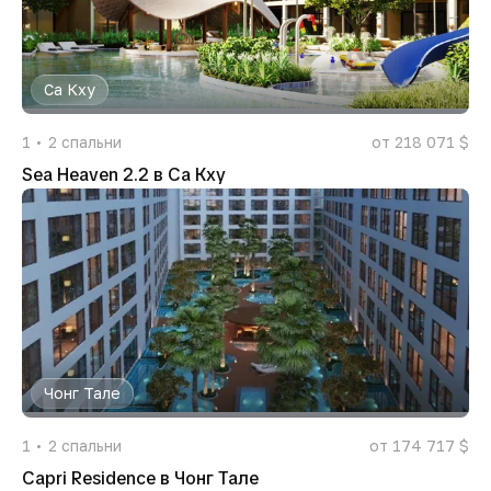
Са Кху
1
2
спальни
от 218 071 $
Sea Heaven 2.2 в Са Кху
Чонг Тале
1
2
спальни
от 174 717 $
Capri Residence в Чонг Тале