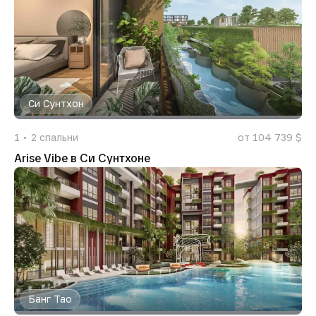
Си Сунтхон
1
2
спальни
от 104 739 $
Arise Vibe в Си Сунтхоне
Банг Тао