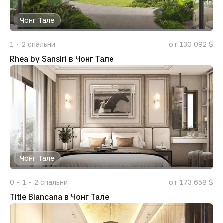
Чонг Тале
1
2
спальни
от 130 092 $
Rhea by Sansiri в Чонг Тале
Чонг Тале
0
1
2
спальни
от 173 658 $
Title Biancana в Чонг Тале