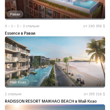
Раваи
0
1
2
3
спальни
от 190 358 $
Essence в Раваи
Май Кхао
1
спальня
от 255 218 $
RADISSON RESORT MAIKHAO BEACH в Май Кхао