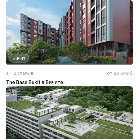
Вичит
1
2
спальни
от 89 249 $
The Base Bukit в Вичите