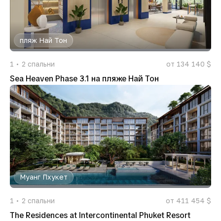
пляж Най Тон
1
2
спальни
от 134 140 $
Sea Heaven Phase 3.1 на пляже Най Тон
Муанг Пхукет
1
2
спальни
от 411 454 $
The Residences at Intercontinental Phuket Resort