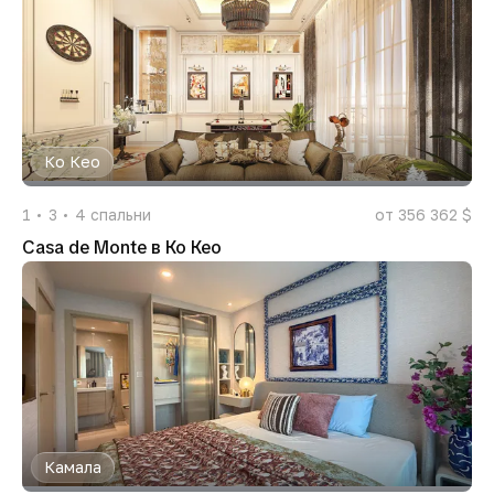
Ко Кео
1
3
4
спальни
от 356 362 $
Casa de Monte в Ко Кео
Камала