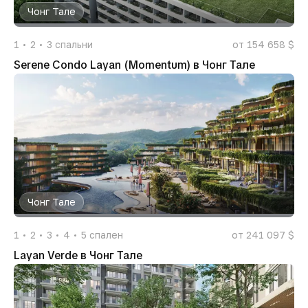
Чонг Тале
1
2
3
спальни
от 154 658 $
Serene Condo Layan (Momentum) в Чонг Тале
Чонг Тале
1
2
3
4
5
спален
от 241 097 $
Layan Verde в Чонг Тале