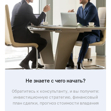
Понятная процедура покупки для
иностранцев и сопровождение юристов
делают сделки быстрыми и безопасными.
Комфортная жизнь и
развитая
инфраструктура
Современные больницы, международные
школы, торговые центры и высокий
уровень сервиса обеспечивают комфорт
для жизни и отдыха.
Не знаете с чего начать?
Обратитесь к консультанту, и вы получите:
инвестиционную стратегию, финансовый
план сделки, прогноз стоимости владения