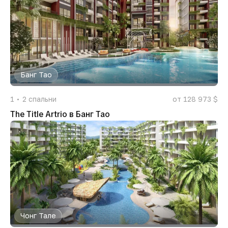
Банг Тао
1
2
спальни
от 128 973 $
The Title Artrio в Банг Тао
Чонг Тале