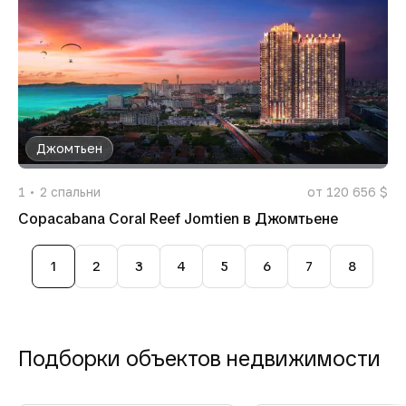
Джомтьен
1
2
спальни
от 120 656 $
Copacabana Coral Reef Jomtien в Джомтьене
1
2
3
4
5
6
7
8
Подборки объектов недвижимости