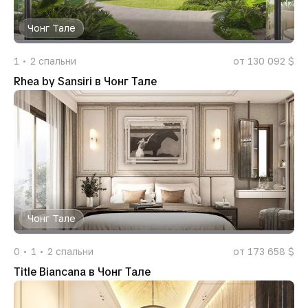
Чонг Тале
1
2
спальни
от 130 092 $
Rhea by Sansiri в Чонг Тале
Чонг Тале
0
1
2
спальни
от 173 658 $
Title Biancana в Чонг Тале