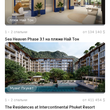
пляж Най Тон
1
2
спальни
от 134 140 $
Sea Heaven Phase 3.1 на пляже Най Тон
Муанг Пхукет
1
2
спальни
от 411 454 $
The Residences at Intercontinental Phuket Resort