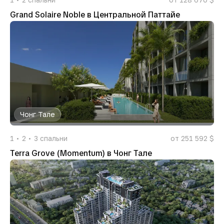
Grand Solaire Noble в Центральной Паттайе
Чонг Тале
1
2
3
спальни
от 251 592 $
Terra Grove (Momentum) в Чонг Тале