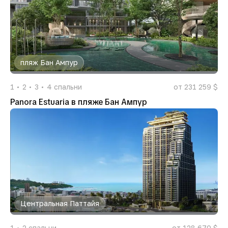
пляж Бан Ампур
1
2
3
4
спальни
от 231 259 $
Panora Estuaria в пляже Бан Ампур
Центральная Паттайя
1
2
спальни
от 128 670 $