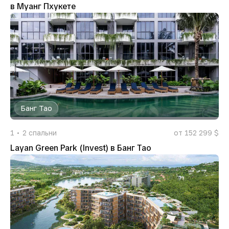
в Муанг Пхукете
Банг Тао
1
2
спальни
от 152 299 $
Layan Green Park (Invest) в Банг Тао