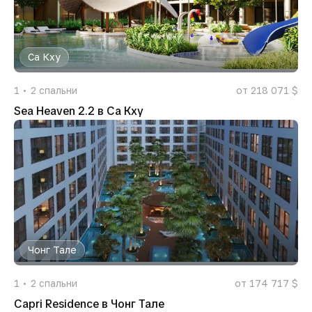
Са Кху
1
2
спальни
от 218 071 $
Sea Heaven 2.2 в Са Кху
Чонг Тале
1
2
спальни
от 174 717 $
Capri Residence в Чонг Тале