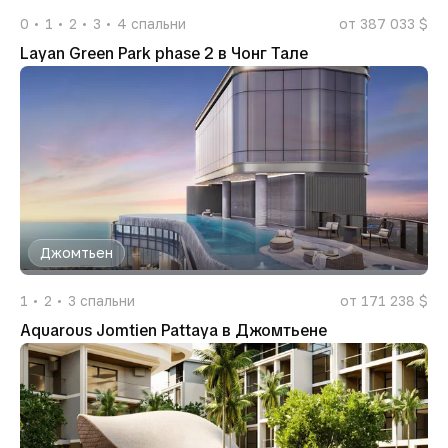
0
1
2
3
4
спальни
от 387 033 $
Layan Green Park phase 2 в Чонг Тале
Джомтьен
1
2
3
спальни
от 171 238 $
Aquarous Jomtien Pattaya в Джомтьене