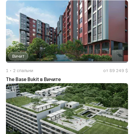
Вичит
1
2
спальни
от 89 249 $
The Base Bukit в Вичите