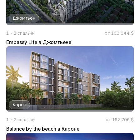
Джомтьен
1
2
спальни
от 160 044 $
Embassy Life в Джомтьене
Карон
1
2
спальни
от 162 706 $
Balance by the beach в Кароне