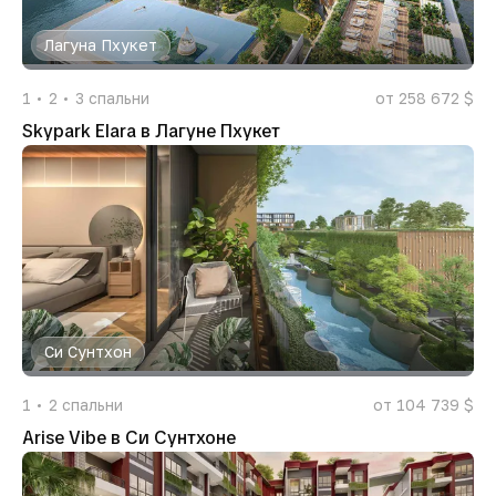
Лагуна Пхукет
1
2
3
спальни
от 258 672 $
Skypark Elara в Лагуне Пхукет
Си Сунтхон
1
2
спальни
от 104 739 $
Arise Vibe в Си Сунтхоне