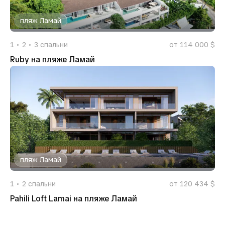
пляж Ламай
1
2
3
спальни
от 114 000 $
Ruby на пляже Ламай
пляж Ламай
1
2
спальни
от 120 434 $
Pahili Loft Lamai на пляже Ламай