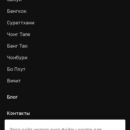
Бангкок
Сураттхани
Чонг Тале
Банг Тао
Чонбури
Бо Пхут
Вичит
Блог
Контакты
Москва, Армянский переулок, д. 9с1
Этот сайт использует файлы cookie для