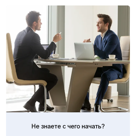
высокий спрос на аренду недвижимости.
Простая и прозрачная
покупка
Понятная процедура покупки для
иностранцев и сопровождение юристов
делают сделки быстрыми и безопасными.
Комфортная жизнь и
развитая
инфраструктура
Современные больницы, международные
школы, торговые центры и высокий
уровень сервиса обеспечивают комфорт
для жизни и отдыха.
Не знаете с чего начать?